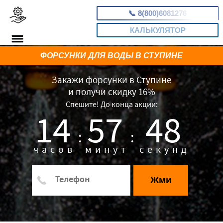
📞
8(800)6081276
КАЛЬКУЛЯТОР
ФОРСУНКИ ДЛЯ ВОДЫ В СТУПИНЕ
Закажи форсунки в Ступине
и получи скидку 16%
Спешите! До конца акции:
14
57
48
:
:
часов
минут
секунд
Жми