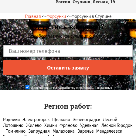
Россия, Ступино, Лесная, 19
Главная
->
Форсунки
-> Форсунки в Ступине
Остались вопросы?
Закажи бесплатную консультацию в Ступине!
Даю согласие на обработку персональных данных
Регион работ:
Родники
Электрогорск
Щелково
Зеленоградск
Лесной
Лотошино
Жилево
Химки
Фряново
Удельная
Лесной Городок
Томилино
Запрудная
Малаховка
Заречье
Менделеевск