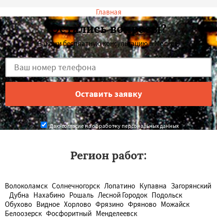
Главная
Остались вопросы?
Закажи бесплатную консультацию в Москве!
Даю согласие на обработку персональных данных
Регион работ:
Волоколамск
Солнечногорск
Лопатино
Купавна
Загорянский
Дубна
Нахабино
Рошаль
Лесной Городок
Подольск
Обухово
Видное
Хорлово
Фрязино
Фряново
Можайск
Белоозерск
Фосфоритный
Менделеевск