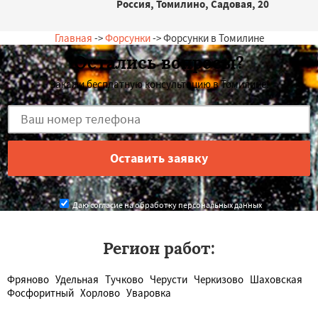
Россия, Томилино, Садовая, 20
Главная
->
Форсунки
-> Форсунки в Томилине
Остались вопросы?
Закажи бесплатную консультацию в Томилине!
Даю согласие на обработку персональных данных
Регион работ:
Фряново
Удельная
Тучково
Черусти
Черкизово
Шаховская
Фосфоритный
Хорлово
Уваровка