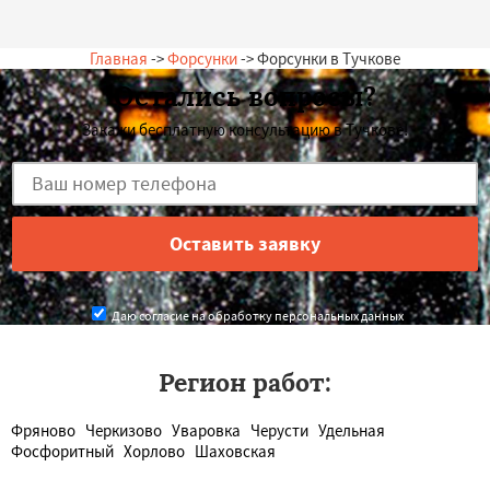
Главная
->
Форсунки
-> Форсунки в Тучкове
Остались вопросы?
Закажи бесплатную консультацию в Тучкове!
Даю согласие на обработку персональных данных
Регион работ:
Фряново
Черкизово
Уваровка
Черусти
Удельная
Фосфоритный
Хорлово
Шаховская